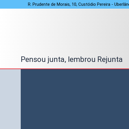
Ir
R. Prudente de Morais, 10, Custódio Pereira - Uberlâ
para
o
conteúdo
Pensou junta, lembrou Rejunta